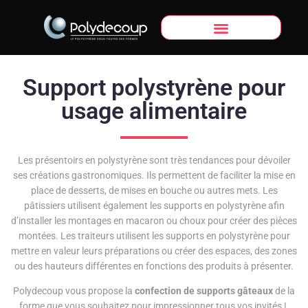
Support polystyrène pour
usage alimentaire
Les présentoirs en polystyrène sont très tendances pour dévoiler
ses créations gastronomiques. Ils permettent de faciliter la mise en
place de desserts, de mises en bouche ou autres mets. Les
pâtissiers utilisent également les supports en polystyrène afin
d’installer les montages en macaron ou choux pour créer des pièces
montées. Les traiteurs utilisent les supports en polystyrène pour
mettre en valeur leurs préparations ou créer des espaces, des zones
ou des hauteurs différentes en fonctions des produits à présenter.
Polydecoup vous propose la
confection de supports gâteaux
de la
forme que vous souhaitez pour impressionner tous vos invités !